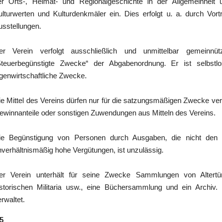
er Orts-, Heimat- und Regionalgeschichte in der Allgemeinheit u
ulturwerten und Kulturdenkmäler ein. Dies erfolgt u. a. durch Vort
usstellungen.
er Verein verfolgt ausschließlich und unmittelbar gemeinn
Steuerbegünstigte Zwecke“ der Abgabenordnung. Er ist selbstlos
igenwirtschaftliche Zwecke.
ie Mittel des Vereins dürfen nur für die satzungsmäßigen Zwecke ver
ewinnanteile oder sonstigen Zuwendungen aus Mitteln des Vereins.
ie Begünstigung von Personen durch Ausgaben, die nicht den
nverhältnismäßig hohe Vergütungen, ist unzulässig.
er Verein unterhält für seine Zwecke Sammlungen von Altert
istorischen Militaria usw., eine Büchersammlung und ein Arch
rwaltet.
 5