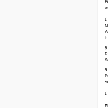
F
er
Ü
M
W
i
§
D
S
§
P
V
Ü
E