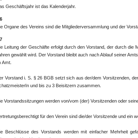
as Geschäftsjahr ist das Kalenderjahr.
 6
ie Organe des Vereins sind die Mitgliederversammlung und der Vorst
 7
ie Leitung der Geschäfte erfolgt durch den Vorstand, der durch die 
ahren gewählt wird. Der Vorstand bleibt auch nach Ablauf seiner Amt
m Amt.
er Vorstand i. S. § 26 BGB setzt sich aus der/dem Vorsitzenden, der/
chatzmeisterIn und bis zu 3 Beisitzern zusammen.
ie Vorstandssitzungen werden von/vom (der) Vorsitzenden oder seiner/
rtretungsberechtigt für den Verein sind die/der Vorsitzende und ein w
ie Beschlüsse des Vorstands werden mit einfacher Mehrheit gefas