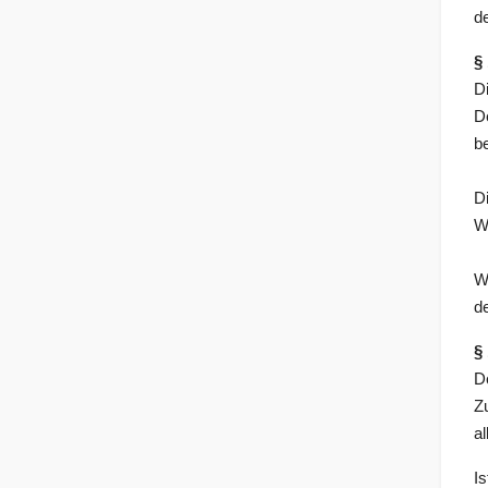
de
§
D
D
b
D
W
W
d
§
D
Z
a
I