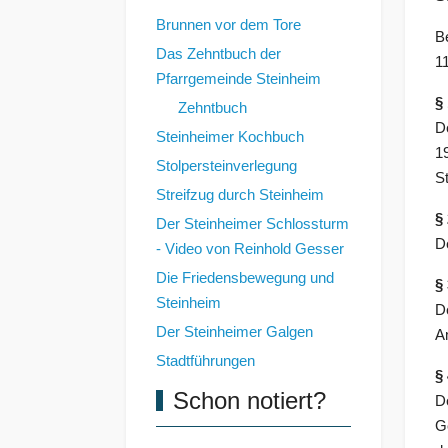
Brunnen vor dem Tore
B
Das Zehntbuch der
1
Pfarrgemeinde Steinheim
§
Zehntbuch
D
Steinheimer Kochbuch
1
Stolpersteinverlegung
S
Streifzug durch Steinheim
§
Der Steinheimer Schlossturm
De
- Video von Reinhold Gesser
Die Friedensbewegung und
§
Steinheim
D
Der Steinheimer Galgen
A
Stadtführungen
§
Schon notiert?
D
G