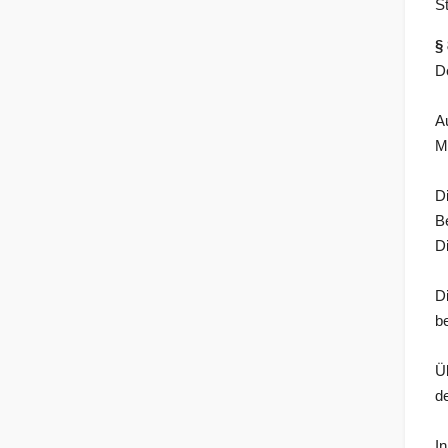
S
§
D
A
M
D
B
D
D
b
Ü
d
I