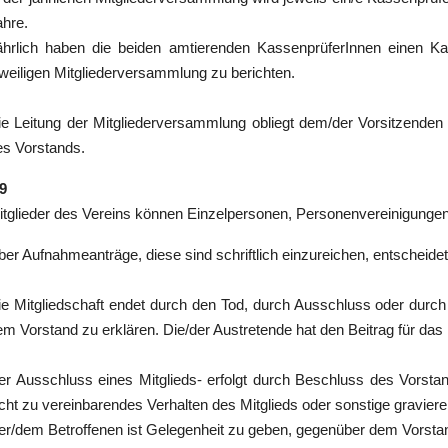
ahre.
ährlich haben die beiden amtierenden KassenprüferInnen einen Kas
eweiligen Mitgliederversammlung zu berichten.
ie Leitung der Mitgliederversammlung obliegt dem/der Vorsitzenden
es Vorstands.
 9
itglieder des Vereins können Einzelpersonen, Personenvereinigungen,
ber Aufnahmeanträge, diese sind schriftlich einzureichen, entscheidet
e Mitgliedschaft endet durch den Tod, durch Ausschluss oder durch Aus
em Vorstand zu erklären. Die/der Austretende hat den Beitrag für das 
er Ausschluss eines Mitglieds- erfolgt durch Beschluss des Vorstan
icht zu vereinbarendes Verhalten des Mitglieds oder sonstige gravie
er/dem Betroffenen ist Gelegenheit zu geben, gegenüber dem Vorsta