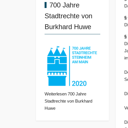
700 Jahre
D
Stadtrechte von
§
D
Burkhard Huwe
§
D
J
i
D
S
D
Weiterlesen 700 Jahre
Stadtrechte von Burkhard
Ve
Huwe
D