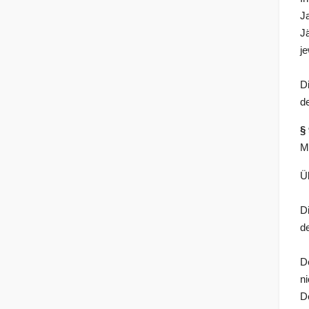
J
J
j
D
d
§
M
Ü
Di
d
D
n
D