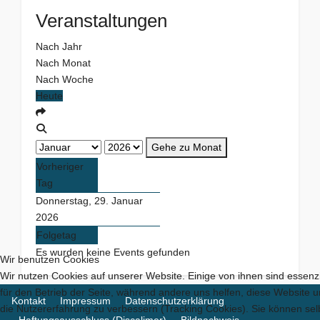
Veranstaltungen
Nach Jahr
Nach Monat
Nach Woche
Heute
Gehe zu Monat
Vorheriger
Tag
Donnerstag, 29. Januar
2026
Folgetag
Es wurden keine Events gefunden
Wir benutzen Cookies
Wir nutzen Cookies auf unserer Website. Einige von ihnen sind essenzi
für den Betrieb der Seite, während andere uns helfen, diese Website 
Kontakt
Impressum
Datenschutzerklärung
die Nutzererfahrung zu verbessern (Tracking Cookies). Sie können sel