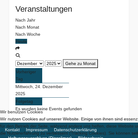
Veranstaltungen
Nach Jahr
Nach Monat
Nach Woche
Heute
Gehe zu Monat
Vorheriger
Tag
Mittwoch, 24. Dezember
2025
Folgetag
Es wurden keine Events gefunden
Wir benutzen Cookies
Wir nutzen Cookies auf unserer Website. Einige von ihnen sind essenzi
für den Betrieb der Seite, während andere uns helfen, diese Website 
Kontakt
Impressum
Datenschutzerklärung
die Nutzererfahrung zu verbessern (Tracking Cookies). Sie können sel