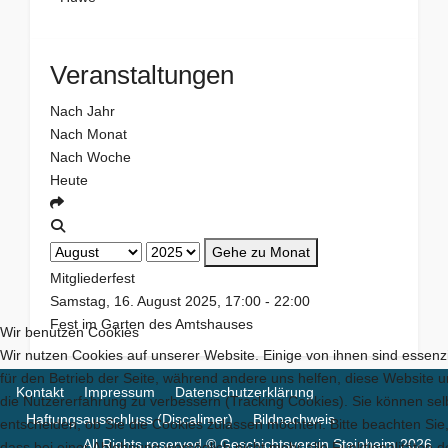
Veranstaltungen
Nach Jahr
Nach Monat
Nach Woche
Heute
Gehe zu Monat
Mitgliederfest
Samstag, 16. August 2025, 17:00 - 22:00
Fest im Garten des Amtshauses
Wir benutzen Cookies
Wir nutzen Cookies auf unserer Website. Einige von ihnen sind essenzi
für den Betrieb der Seite, während andere uns helfen, diese Website 
Kontakt
Impressum
Datenschutzerklärung
die Nutzererfahrung zu verbessern (Tracking Cookies). Sie können sel
Haftungsausschluss (Discalimer)
Bildnachweis
entscheiden, ob Sie die Cookies zulassen möchten. Bitte beachten Sie
All Rights reserved © Geschichtsverein Steinheim 2026
dass bei einer Ablehnung womöglich nicht mehr alle Funktionalitäten d